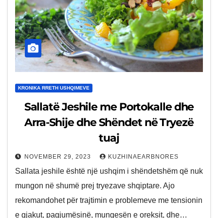
KRONIKA RRETH USHQIMEVE
Sallatë Jeshile me Portokalle dhe
Arra-Shije dhe Shëndet në Tryezë
tuaj
NOVEMBER 29, 2023
KUZHINAEARBNORES
Sallata jeshile është një ushqim i shëndetshëm që nuk
mungon në shumë prej tryezave shqiptare. Ajo
rekomandohet për trajtimin e problemeve me tensionin
e gjakut, pagjumësinë, mungesën e oreksit, dhe…