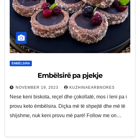
ËMBËLSIRA
Embëlsirë pa pjekje
NOVEMBER 19, 2023
KUZHINAEARBNORES
Nese keni biskota, reçel dhe çokollatë, mos i leni pa i
provu keto ëmbëlsira. Diçka më të shpejtë dhe më të
shijshme, nuk keni provu më parë! Follow me on…