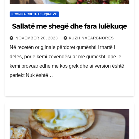
KRONIKA RRETH USHQIMEVE
Sallatë me shegë dhe fara lulëkuqe
NOVEMBER 20, 2023
KUZHINAEARBNORES
Në recetën origjinale përdoret qumështi i thartë i
deles, por e kemi zëvendësuar me qumësht lope, e
kemi provuar edhe me kos grek dhe ai version është
perfekt Nuk është…