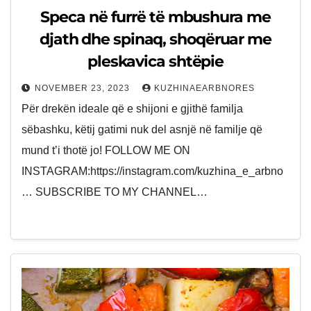
Speca në furrë të mbushura me
djath dhe spinaq, shoqëruar me
pleskavica shtëpie
NOVEMBER 23, 2023
KUZHINAEARBNORES
Për drekën ideale që e shijoni e gjithë familja
sëbashku, këtij gatimi nuk del asnjë në familje që
mund t’i thotë jo! FOLLOW ME ON
INSTAGRAM:https://instagram.com/kuzhina_e_arbno
… SUBSCRIBE TO MY CHANNEL…