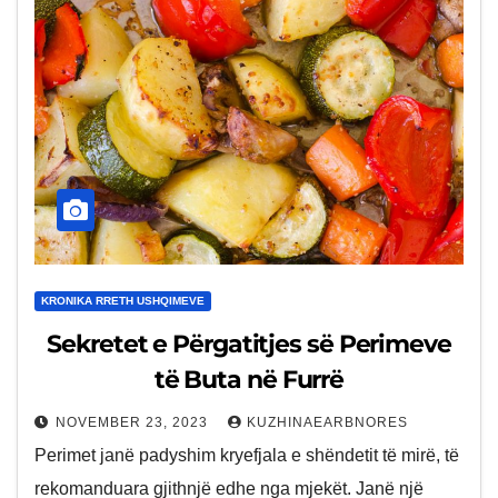
KRONIKA RRETH USHQIMEVE
Sekretet e Përgatitjes së Perimeve
të Buta në Furrë
NOVEMBER 23, 2023
KUZHINAEARBNORES
Perimet janë padyshim kryefjala e shëndetit të mirë, të
rekomanduara gjithnjë edhe nga mjekët. Janë një