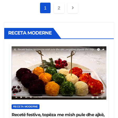
Posts
1
2
pagination
RECETA MODERNE
RECETA MODERNE
Recetë festive, topëza me mish pule dhe ajkë,