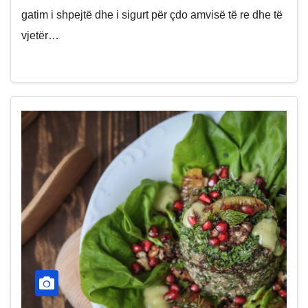
gatim i shpejtë dhe i sigurt për çdo amvisë të re dhe të
vjetër…