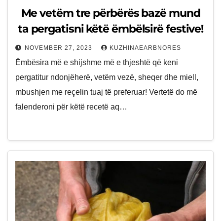
Me vetëm tre përbërës bazë mund
ta pergatisni këtë ëmbëlsirë festive!
NOVEMBER 27, 2023
KUZHINAEARBNORES
Ëmbësira më e shijshme më e thjeshtë që keni
pergatitur ndonjëherë, vetëm vezë, sheqer dhe miell,
mbushjen me reçelin tuaj të preferuar! Vertetë do më
falenderoni për këtë recetë aq…