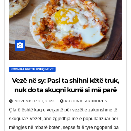
KRONIKA RRETH USHQIMEVE
Vezë në sy: Pasi ta shihni këtë truk,
nuk do ta skuqni kurrë si më parë
NOVEMBER 20, 2023
KUZHINAEARBNORES
Çfarë është kaq e veçantë për vezët e zakonshme të
skuqura? Vezët janë zgjedhja më e popullarizuar për
mëngjes në mbarë botën, sepse falë tyre ngopemi pa