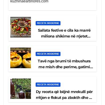
kuzhinaearbnores.com
RECETA MODERNE
Sallata festive e cila ka marrë
miliona shikime në rrjetet
sociale
RECETA MODERNE
Tavë nga brumi të mbushura
me mish dhe perime, gatimi
më i shijshëm që mund ta
pergatisni në shtëpi!
RECETA MODERNE
Dy receta që bëjnë mrekulli për
rritjen e flokut pa zbokth dhe të
shëndetshme, ujë dhe vaj