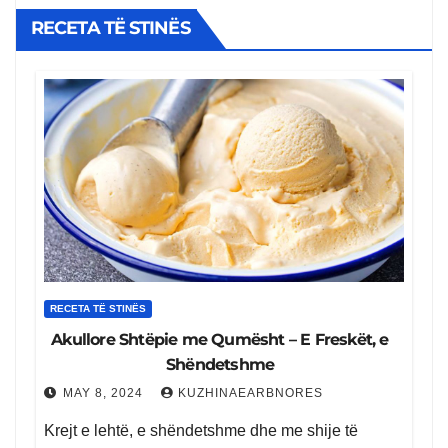
rozmarine
RECETA TË STINËS
RECETA TË STINËS
Akullore Shtëpie me Qumësht – E Freskët, e
Shëndetshme
MAY 8, 2024
KUZHINAEARBNORES
Krejt e lehtë, e shëndetshme dhe me shije të