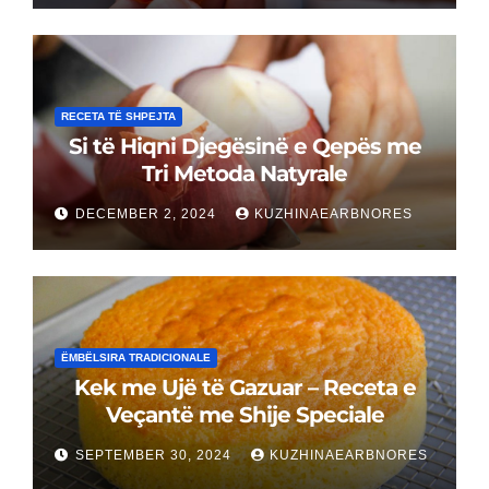
RECETA TË SHPEJTA
Si të Hiqni Djegësinë e Qepës me
Tri Metoda Natyrale
DECEMBER 2, 2024
KUZHINAEARBNORES
ËMBËLSIRA TRADICIONALE
Kek me Ujë të Gazuar – Receta e
Veçantë me Shije Speciale
SEPTEMBER 30, 2024
KUZHINAEARBNORES