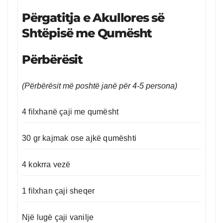
Përgatitja e Akullores së
Shtëpisë me Qumësht
Përbërësit
(Përbërësit më poshtë janë për 4-5 persona)
4 filxhanë çaji me qumësht
30 gr kajmak ose ajkë qumështi
4 kokrra vezë
1 filxhan çaji sheqer
Një lugë çaji vanilje