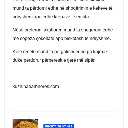
mund ta përdorni edhe në shoqërimin e kekëve të
ndryshëm apo edhe krepave të ëmbla.
Nëse preferoni akulloren mund ta shoqëroni edhe
me copëza çokollate apo biskotash të ndryshme.
Këtë recetë mund ta përgatisni edhe pa kajmak
duke përdorur përbërësit e tjerë më sipër.
kuzhinaearbnores.com
RECETA TË STINËS