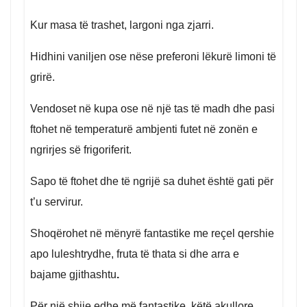
Kur masa të trashet, largoni nga zjarri.
Hidhini vaniljen ose nëse preferoni lëkurë limoni të
grirë.
Vendoset në kupa ose në një tas të madh dhe pasi
ftohet në temperaturë ambjenti futet në zonën e
ngrirjes së frigoriferit.
Sapo të ftohet dhe të ngrijë sa duhet është gati për
t’u servirur.
Shoqërohet në mënyrë fantastike me reçel qershie
apo luleshtrydhe, fruta të thata si dhe arra e
bajame gjithashtu
.
Për një shije edhe më fantastike, këtë akullore