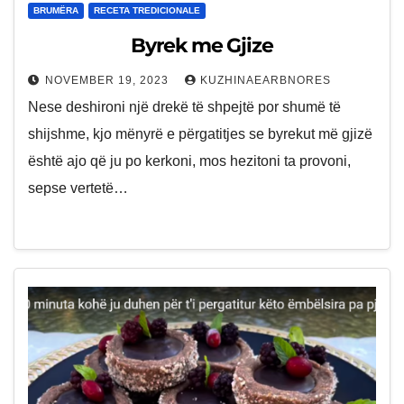
BRUMËRA
RECETA TREDICIONALE
Byrek me Gjize
NOVEMBER 19, 2023
KUZHINAEARBNORES
Nese deshironi një drekë të shpejtë por shumë të
shijshme, kjo mënyrë e përgatitjes se byrekut më gjizë
është ajo që ju po kerkoni, mos hezitoni ta provoni,
sepse vertetë…