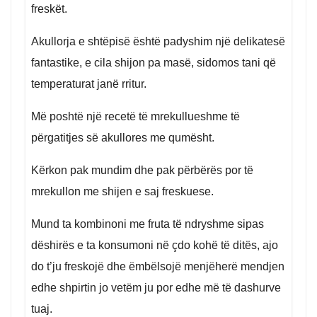
freskët.
Akullorja e shtëpisë është padyshim një delikatesë
fantastike, e cila shijon pa masë, sidomos tani që
temperaturat janë rritur.
Më poshtë një recetë të mrekullueshme të
përgatitjes së akullores me qumësht.
Kërkon pak mundim dhe pak përbërës por të
mrekullon me shijen e saj freskuese.
Mund ta kombinoni me fruta të ndryshme sipas
dëshirës e ta konsumoni në çdo kohë të ditës, ajo
do t’ju freskojë dhe ëmbëlsojë menjëherë mendjen
edhe shpirtin jo vetëm ju por edhe më të dashurve
tuaj.