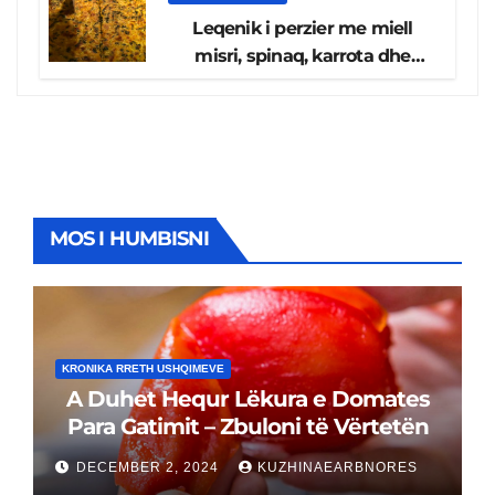
Leqenik i perzier me miell
misri, spinaq, karrota dhe
kungulleshë, koha e përgatitjes
20 minuta
MOS I HUMBISNI
KRONIKA RRETH USHQIMEVE
A Duhet Hequr Lëkura e Domates
Para Gatimit – Zbuloni të Vërtetën
DECEMBER 2, 2024
KUZHINAEARBNORES