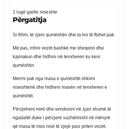
1 lugë gjelle niseshte
Përgatitja
Si fillim, të zjeni qumështin dhe ta lini të ftohet pak.
Më pas, rrihni vezët bashkë me sheqerin dhe
kajmakun dhe hidhini në tenxheren ku keni
qumështin.
Merrni pak nga masa e qumështit shkrini
niseshtenë dhe hidheni masën në tenxheren e
qumështit.
Përzjeheni mirë dhe vendosini në zjarr shumë të
ngadaltë duke i përzjerë vazhdimisht në mënyrë
që masa të mos nisë të zjejë pasi priten vezët.