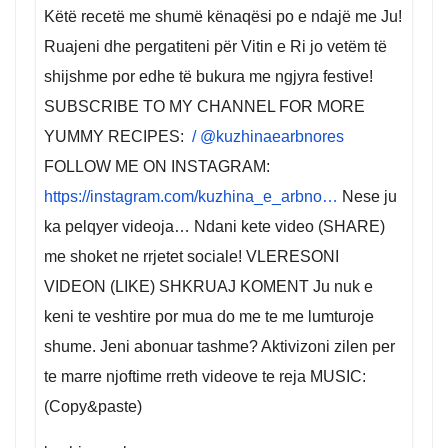
Këtë recetë me shumë kënaqësi po e ndajë me Ju!
Ruajeni dhe pergatiteni për Vitin e Ri jo vetëm të
shijshme por edhe të bukura me ngjyra festive!
SUBSCRIBE TO MY CHANNEL FOR MORE
YUMMY RECIPES:
/ @kuzhinaearbnores
FOLLOW ME ON INSTAGRAM:
https://instagram.com/kuzhina_e_arbno…
Nese ju
ka pelqyer videoja… Ndani kete video (SHARE)
me shoket ne rrjetet sociale! VLERESONI
VIDEON (LIKE) SHKRUAJ KOMENT Ju nuk e
keni te veshtire por mua do me te me lumturoje
shume. Jeni abonuar tashme? Aktivizoni zilen per
te marre njoftime rreth videove te reja MUSIC:
(Copy&paste)