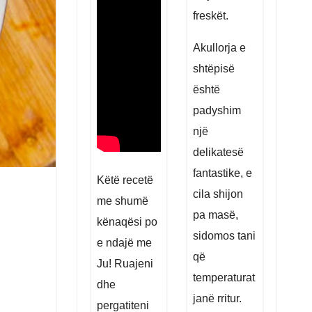
freskët.
Akullorja e
shtëpisë
është
padyshim
një
delikatesë
fantastike, e
Këtë recetë
cila shijon
me shumë
pa masë,
kënaqësi po
sidomos tani
e ndajë me
që
Ju! Ruajeni
temperaturat
dhe
janë rritur.
pergatiteni