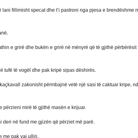
ë lani fillimisht specat dhe t’i pastroni nga pjesa e brendëshme 
anë.
athin e grirë dhe bukën e grirë në mënyrë që të gjithë përbërësit 
 tufë të vogël dhe pak kripë sipas dëshirës.
kaçkavall zakonisht përmbajnë vetë një sasi të caktuar kripe, nd
e përzieni mirë të gjithë masën e krijuar.
 deri në fund me gjizën që përziet më parë.
 me pak vaj ulliri.