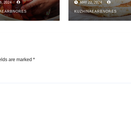
6, 2024
MAY 22, 2024
bëlsi Fantastike
NAEARBNORES
KUZHINAEARBNORES
elds are marked
*