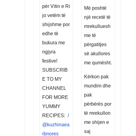
për Vitin e Ri
Më poshtë
jo vetëm të
një recetë të
shijshme por
mrekulluesh
edhe të
me të
bukura me
përgatitjes
ngjyra
së akullores
festive!
me qumësht.
SUBSCRIB
Kërkon pak
E TO MY
mundim dhe
CHANNEL
pak
FOR MORE
përbërës por
YUMMY
të mrekullon
RECIPES:
/
me shijen e
@kuzhinaea
saj
rbnores