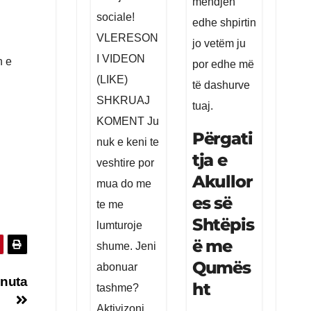
mendjen
sociale!
edhe shpirtin
VLERESON
jo vetëm ju
I VIDEON
n e
por edhe më
(LIKE)
të dashurve
SHKRUAJ
tuaj.
KOMENT Ju
Përgati
nuk e keni te
tja e
veshtire por
Akullor
mua do me
es së
te me
Shtëpis
lumturoje
ë me
shume. Jeni
Qumës
abonuar
inuta
ht
tashme?
Aktivizoni