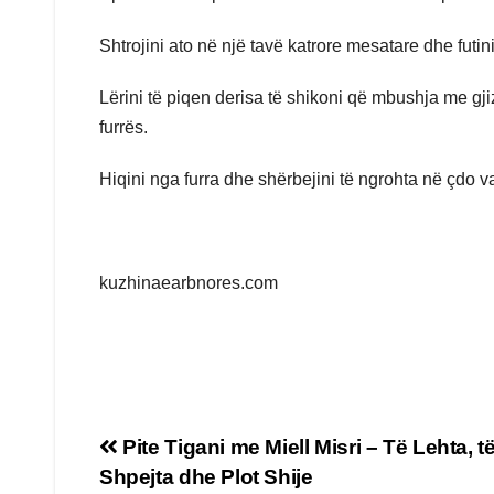
Shtrojini ato në një tavë katrore mesatare dhe futi
Lërini të piqen derisa të shikoni që mbushja me gj
furrës.
Hiqini nga furra dhe shërbejini të ngrohta në çdo v
kuzhinaearbnores.com
Post
Pite Tigani me Miell Misri – Të Lehta, t
Shpejta dhe Plot Shije