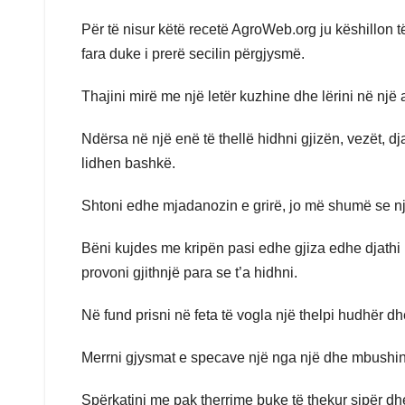
Për të nisur këtë recetë AgroWeb.org ju këshillon t
fara duke i prerë secilin përgjysmë.
Thajini mirë me një letër kuzhine dhe lërini në një 
Ndërsa në një enë të thellë hidhni gjizën, vezët, dj
lidhen bashkë.
Shtoni edhe mjadanozin e grirë, jo më shumë se një
Bëni kujdes me kripën pasi edhe gjiza edhe djathi 
provoni gjithnjë para se t’a hidhni.
Në fund prisni në feta të vogla një thelpi hudhër dh
Merrni gjysmat e specave një nga një dhe mbushini
Spërkatini me pak therrime buke të thekur sipër dhe