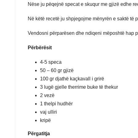
Nëse ju pëqejnë specat e skuqur me gjizë edhe rec
Në këtë recetë ju shpjegojme mënyrën e saktë të pë
Vendosni përparësen dhe ndiqeni mëposhtë hap pas 
Përbërësit
4-5 speca
50 – 60 gr gjizë
100 gr djathë kaçkavall i grirë
3 lugë gjelle therrime buke të thekur
2 vezë
1 thelpi hudhër
vaj ulliri
kripë
Përgatitja