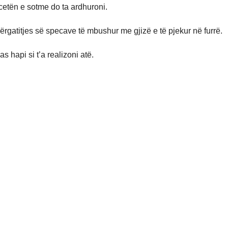
etën e sotme do ta ardhuroni.
rgatitjes së specave të mbushur me gjizë e të pjekur në furrë.
hapi si t’a realizoni atë.