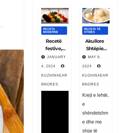
RECETA
RECETA TË
MODERNE
STINËS
Recetë
Akullore
festive,
Shtëpie
topëza me
me
JANUARY
MAY 8,
mish pule
Qumësht
4, 2024
2024
dhe ajkë,
– E
KUZHINAEAR
KUZHINAEAR
pergatiten
Freskët, e
BNORES
BNORES
shpejtë
Shëndetsh
dhe shije e
me
Krejt e lehtë,
pa
e
krahasuar
shëndetshm
e dhe me
shije të