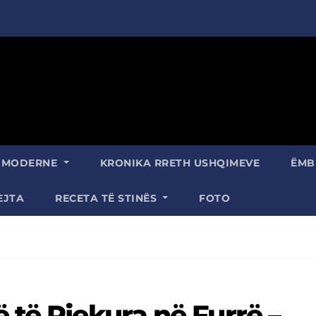
A MODERNE
KRONIKA RRETH USHQIMEVE
ËMB
EJTA
RECETA TË STINËS
FOTO
 të Pjekura në Furrë –