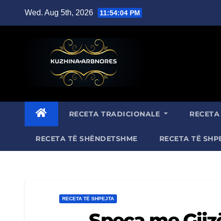
Skip
Wed. Aug 5th, 2026
11:54:05 PM
to
content
RECETA TRADICIONALE
RECET
RECETA TË SHËNDETSHME
RECETA TË SHP
RECETA TË SHPEJTA
Speca me Gjizë