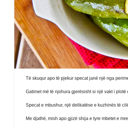
Të skuqur apo të pjekur specat janë një nga perim
Gatimet më të njohura gjerësisht si një vakt i plotë 
Specat e mbushur, një delikatëse e kuzhinës të cil
Me djathë, mish apo gjizë shija e tyre mbetet e m