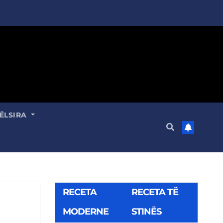
ËLSIRA
RECETA
RECETA TË
MODERNE
STINËS