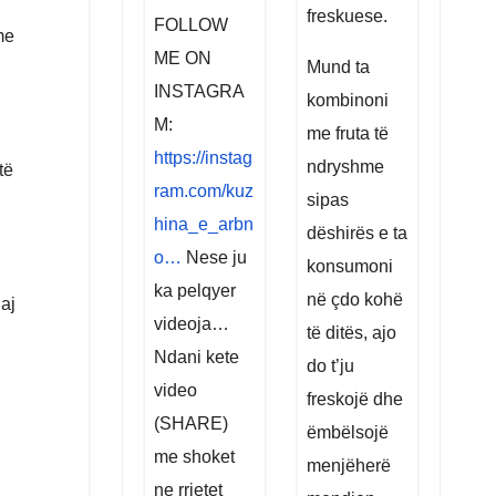
freskuese.
FOLLOW
me
ME ON
Mund ta
INSTAGRA
kombinoni
M:
me fruta të
https://instag
ndryshme
të
ram.com/kuz
sipas
hina_e_arbn
dëshirës e ta
o…
Nese ju
konsumoni
ka pelqyer
në çdo kohë
aj
videoja…
të ditës, ajo
Ndani kete
do t’ju
video
freskojë dhe
(SHARE)
ëmbëlsojë
me shoket
menjëherë
ne rrjetet