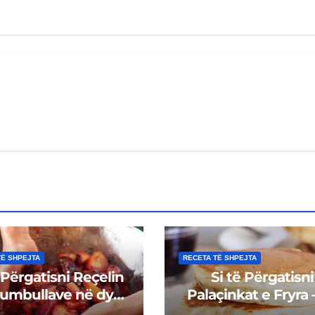
TË SHPEJTA
RECETA TË SHPEJTA
 Përgatisni Reçelin
Si të Përgatisni
Kumbullave në dy
Palaçinkat e Fryra 
nyra – Shije dhe
Shpejta dhe të Le