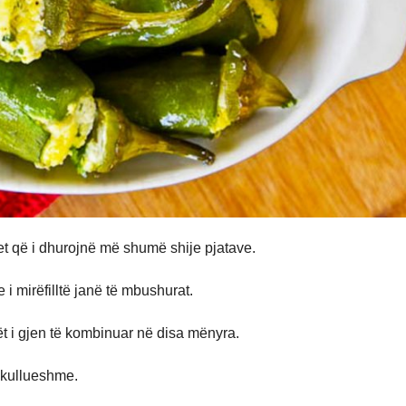
et që i dhurojnë më shumë shije pjatave.
e i mirëfilltë janë të mbushurat.
ët i gjen të kombinuar në disa mënyra.
rekullueshme.