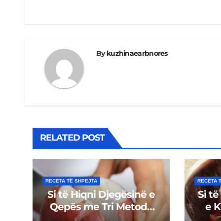
navigation
By
kuzhinaearbnores
RELATED POST
RECETA TË SHPEJTA
RECETA 
Si të Hiqni Djegësinë e
Si të
Qepës me Tri Metoda
e 
Natyrale
Më