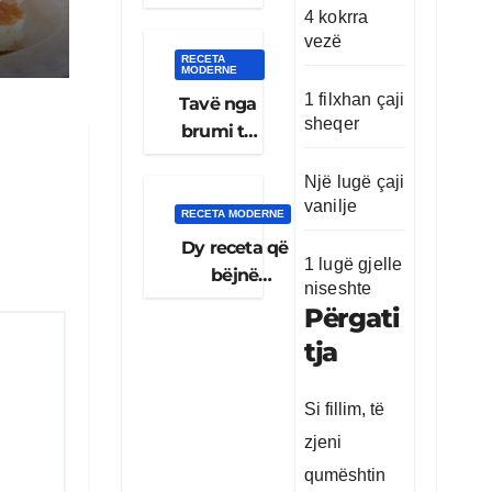
e cila
4 kokrra
ka
vezë
RECETA
marrë
MODERNE
miliona
1 filxhan çaji
Tavë nga
shikime
sheqer
brumi të
në
mbushura
rrjetet
Një lugë çaji
me mish
sociale
vanilje
dhe
RECETA MODERNE
perime,
Dy receta që
1 lugë gjelle
gatimi
bëjnë
niseshte
më i
mrekulli për
Përgati
shijshëm
rritjen e flokut
tja
që mund
pa zbokth
ta
dhe të
pergatisni
Si fillim, të
shëndetshme,
në shtëpi!
ujë dhe vaj
zjeni
rozmarine
qumështin