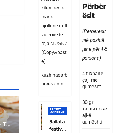
Përbër
zilen per te
ësit
marre
njoftime rreth
(Përbërësit
videove te
më poshtë
reja MUSIC:
janë për 4-5
(Copy&past
persona)
e)
4 filxhanë
kuzhinaearb
çaji me
nores.com
qumësht
30 gr
kajmak ose
RECETA
MODERNE
ajkë
Sallata
qumështi
– Të
festive
hta