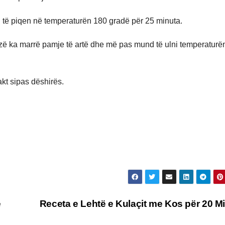
ni të piqen në temperaturën 180 gradë për 25 minuta.
izë ka marrë pamje të artë dhe më pas mund të ulni temperaturë
akt sipas dëshirës.
ë
Receta e Lehtë e Kulaçit me Kos për 20 M