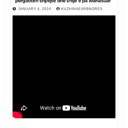
pergatiten shpejtë dhe shije e pa krahasuar
JANUARY 4, 2024
KUZHINAEARBNORES