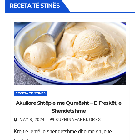
rozmarine
RECETA TË STINËS
RECETA TË STINËS
Akullore Shtëpie me Qumësht – E Freskët, e
Shëndetshme
MAY 8, 2024
KUZHINAEARBNORES
Krejt e lehtë, e shëndetshme dhe me shije të