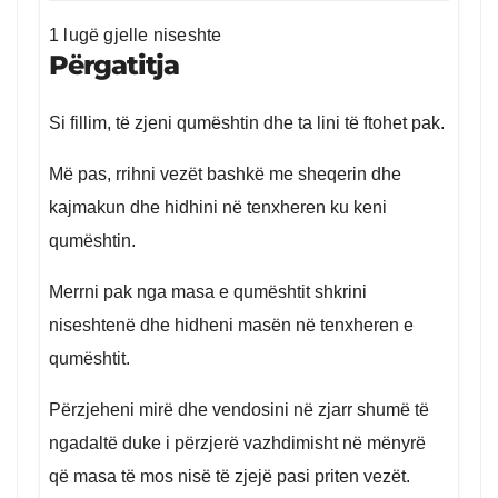
1 lugë gjelle niseshte
Përgatitja
Si fillim, të zjeni qumështin dhe ta lini të ftohet pak.
Më pas, rrihni vezët bashkë me sheqerin dhe
kajmakun dhe hidhini në tenxheren ku keni
qumështin.
Merrni pak nga masa e qumështit shkrini
niseshtenë dhe hidheni masën në tenxheren e
qumështit.
Përzjeheni mirë dhe vendosini në zjarr shumë të
ngadaltë duke i përzjerë vazhdimisht në mënyrë
që masa të mos nisë të zjejë pasi priten vezët.