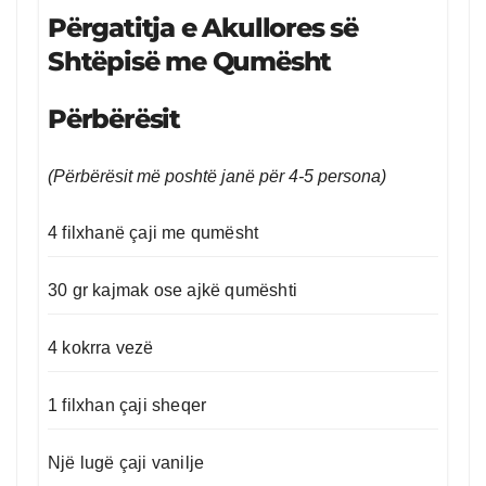
Përgatitja e Akullores së
Shtëpisë me Qumësht
Përbërësit
(Përbërësit më poshtë janë për 4-5 persona)
4 filxhanë çaji me qumësht
30 gr kajmak ose ajkë qumështi
4 kokrra vezë
1 filxhan çaji sheqer
Një lugë çaji vanilje