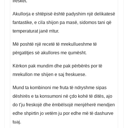
freskët.
Akullorja e shtëpisë është padyshim një delikatesë
fantastike, e cila shijon pa masë, sidomos tani që
temperaturat janë rritur.
Më poshtë një recetë të mrekullueshme të
përgatitjes së akullores me qumësht.
Kërkon pak mundim dhe pak përbërës por të
mrekullon me shijen e saj freskuese.
Mund ta kombinoni me fruta të ndryshme sipas
dëshirës e ta konsumoni në çdo kohë të ditës, ajo
do t’ju freskojë dhe ëmbëlsojë menjëherë mendjen
edhe shpirtin jo vetëm ju por edhe më të dashurve
tuaj.