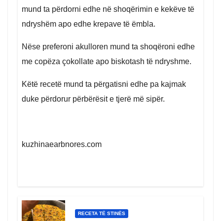
mund ta përdorni edhe në shoqërimin e kekëve të
ndryshëm apo edhe krepave të ëmbla.
Nëse preferoni akulloren mund ta shoqëroni edhe
me copëza çokollate apo biskotash të ndryshme.
Këtë recetë mund ta përgatisni edhe pa kajmak
duke përdorur përbërësit e tjerë më sipër.
kuzhinaearbnores.com
RECETA TË STINËS