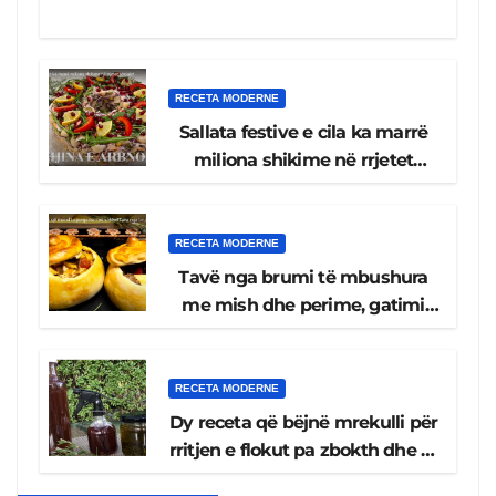
RECETA MODERNE
Sallata festive e cila ka marrë
miliona shikime në rrjetet
sociale
RECETA MODERNE
Tavë nga brumi të mbushura
me mish dhe perime, gatimi
më i shijshëm që mund ta
pergatisni në shtëpi!
RECETA MODERNE
Dy receta që bëjnë mrekulli për
rritjen e flokut pa zbokth dhe të
shëndetshme, ujë dhe vaj