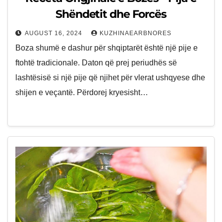
Shëndetit dhe Forcës
AUGUST 16, 2024
KUZHINAEARBNORES
Boza shumë e dashur për shqiptarët është një pije e
ftohtë tradicionale. Daton që prej periudhës së
lashtësisë si një pije që njihet për vlerat ushqyese dhe
shijen e veçantë. Përdorej kryesisht…