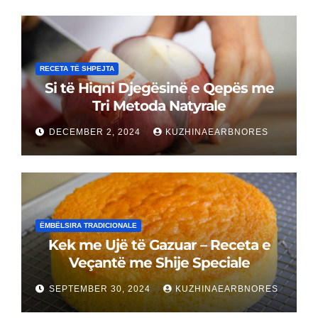
RECETA TË SHPEJTA
Si të Hiqni Djegësinë e Qepës me
Tri Metoda Natyrale
DECEMBER 2, 2024
KUZHINAEARBNORES
ËMBËLSIRA TRADICIONALE
Kek me Ujë të Gazuar – Receta e
Veçantë me Shije Speciale
SEPTEMBER 30, 2024
KUZHINAEARBNORES