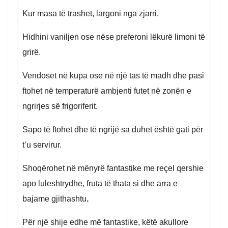
Kur masa të trashet, largoni nga zjarri.
Hidhini vaniljen ose nëse preferoni lëkurë limoni të
grirë.
Vendoset në kupa ose në një tas të madh dhe pasi
ftohet në temperaturë ambjenti futet në zonën e
ngrirjes së frigoriferit.
Sapo të ftohet dhe të ngrijë sa duhet është gati për
t’u servirur.
Shoqërohet në mënyrë fantastike me reçel qershie
apo luleshtrydhe, fruta të thata si dhe arra e
bajame gjithashtu
.
Për një shije edhe më fantastike, këtë akullore