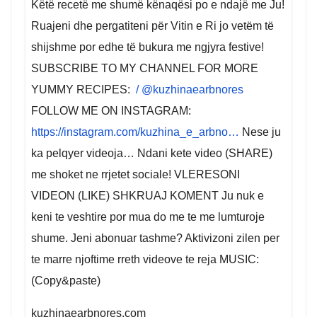
Këtë recetë me shumë kënaqësi po e ndajë me Ju!
Ruajeni dhe pergatiteni për Vitin e Ri jo vetëm të
shijshme por edhe të bukura me ngjyra festive!
SUBSCRIBE TO MY CHANNEL FOR MORE
YUMMY RECIPES:
/ @kuzhinaearbnores
FOLLOW ME ON INSTAGRAM:
https://instagram.com/kuzhina_e_arbno…
Nese ju
ka pelqyer videoja… Ndani kete video (SHARE)
me shoket ne rrjetet sociale! VLERESONI
VIDEON (LIKE) SHKRUAJ KOMENT Ju nuk e
keni te veshtire por mua do me te me lumturoje
shume. Jeni abonuar tashme? Aktivizoni zilen per
te marre njoftime rreth videove te reja MUSIC:
(Copy&paste)
kuzhinaearbnores.com