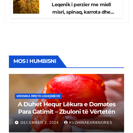
Leqenik i perzier me miell
misri, spinaq, karrota dhe
kungulleshë, koha e përgatitjes
20 minuta
MOS I HUMBISNI
KRONIKA RRETH USHQIMEVE
A Duhet Hequr Lëkura e Domates
Para Gatimit – Zbuloni të Vërtetën
DECEMBER 2, 2024
KUZHINAEARBNORES